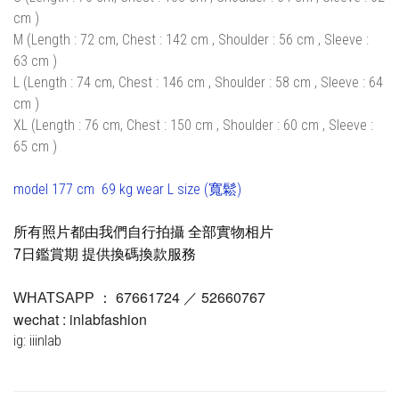
cm )
M (Length : 72 cm, Chest : 142 cm , Shoulder : 56 cm , Sleeve :
63 cm )
L (Length : 74 cm, Chest : 146 cm , Shoulder : 58 cm , Sleeve : 64
cm )
XL (Length : 76 cm, Chest : 150 cm , Shoulder : 60 cm , Sleeve :
65 cm )
model 177 cm 69 kg wear L size (寬鬆)
所有照片都由我們自行拍攝 全部實物相片
7日鑑賞期 提供換碼換款服務
67661724 ／ 52660767
WHATSAPP ：
wechat : inlabfashion
ig: iiinlab