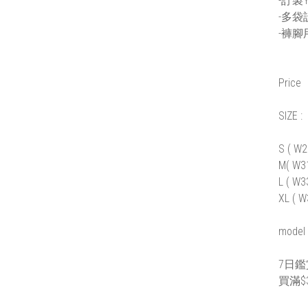
-訂製
-多袋
-褲腳
Price
SIZE :
S ( W2
M( W31
L ( W3
XL ( W
model 
7日
買滿$