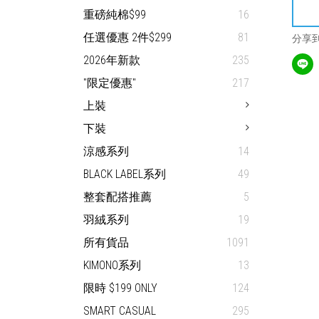
重磅純棉$99
16
任選優惠 2件$299
81
分享
2026年新款
235
"限定優惠"
217
上裝
下裝
涼感系列
14
BLACK LABEL系列
49
整套配搭推薦
5
羽絨系列
19
所有貨品
1091
KIMONO系列
13
限時 $199 ONLY
124
SMART CASUAL
295