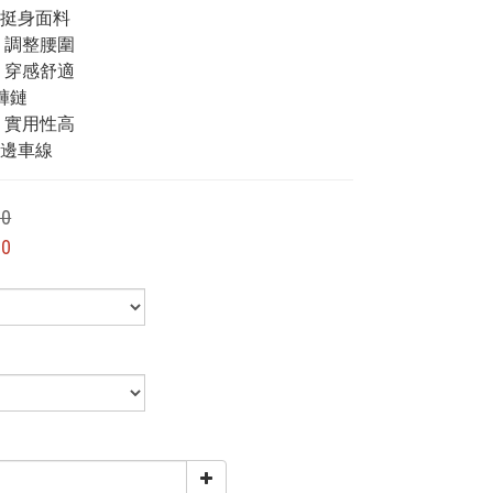
磨挺身面料
繩 調整腰圍
型 穿感舒適
K褲鏈
計 實用性高
白邊車線
00
00