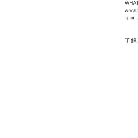
WHA
wechat
ig: iiin
了解