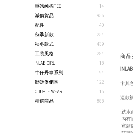
重磅純棉TEE
14
減價貨品
956
配件
40
秋季新款
254
秋冬款式
439
工裝風格
284
商品
INLAB GIRL
18
INLAB
牛仔丹寧系列
94
斷碼促銷區
122
卡其
COUPLE WEAR
15
這款
精選商品
888
-跣
-內有
-寬鬆