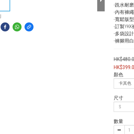
-跣水耐
-內有褲
到
-寬鬆版
-訂製YK
-多袋設
-褲腳用
HK$480.
HK$399.
顏色
尺寸
數量