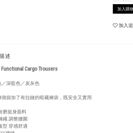
加入購
加入
描述
 Functional Cargo Trousers
色／深藍色／炭灰色
褲側袋加了有拉鏈的暗藏褲袋，既安全又實用
水耐磨挺身面料
褲繩 調整腰圍
版型 穿感舒適