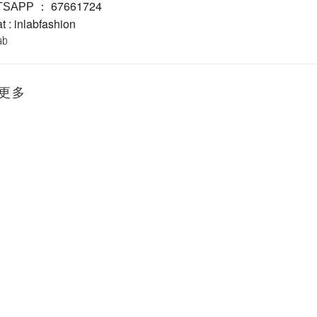
67661724
TSAPP ：
 : inlabfashion
lab
更多