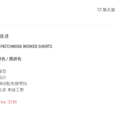
加入
描述
 PATCHWORK WORKER SHORTS
色 / 黑拼色
版型
設計
筋褲頭配有腰帶扣
位多 車線工整
rice : $190