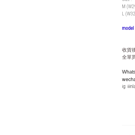
M (W29
L (W32
model 
收貨
全單買
Whats
wechat
ig: iiin