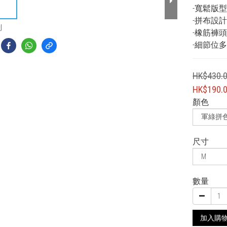
-寬鬆版
-拼布設
到
-橡筋褲
-細節位
HK$430.
HK$190.
顏色
尺寸
數量
加入購