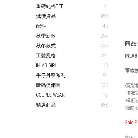
重磅純棉TEE
14
減價貨品
958
配件
40
秋季新款
254
商品
秋冬款式
439
工裝風格
284
INLAB
INLAB GIRL
18
軍綠拼
牛仔丹寧系列
94
斷碼促銷區
123
-寬鬆
-拼布
COUPLE WEAR
15
-橡
精選商品
888
-細節
Sale P
size :