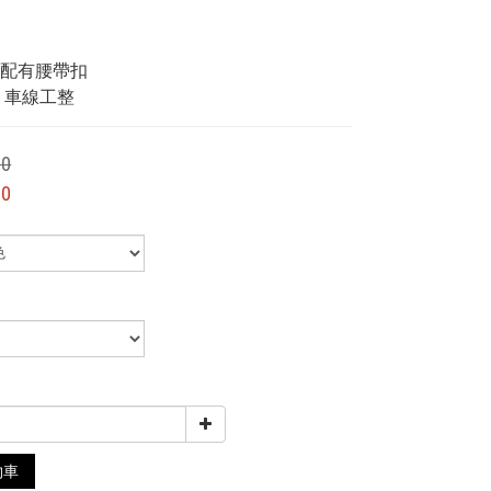
型
計
頭配有腰帶扣
多 車線工整
00
00
物車