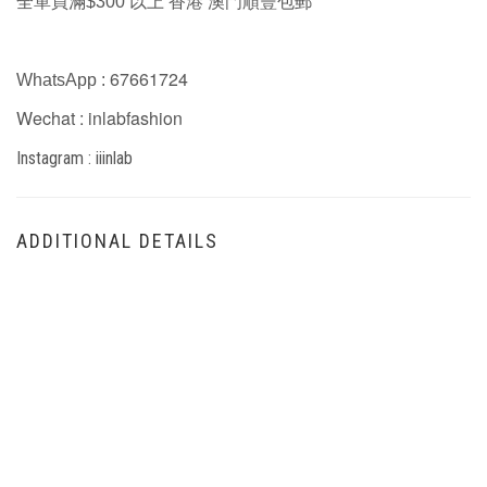
全單買滿$300 以上 香港 澳門順豐包郵
67661724
WhatsApp :
Wechat : inlabfashion
Instagram : iiinlab
ADDITIONAL DETAILS