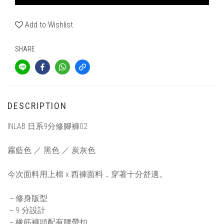
Add to Wishlist
SHARE
DESCRIPTION
INLAB 日系9分修腳褲02
霧藍色 ／ 黑色 ／ 炭灰色
今次面料用上棉 x 西褲面料，穿著十分舒適。
－修身版型
－9 分設計
－橡筋褲頭配有腰帶扣