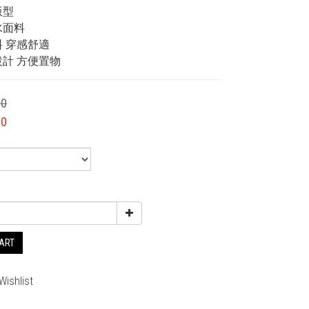
版型
水面料
料 穿感舒適
設計 方便置物
00
00
CART
Wishlist