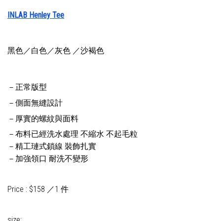
INLAB Henley Tee
黑色／白色／灰色 ／沙褐色
－正常版型
－側面無縫設計
－厚實的螺紋與面料
－布料已經洗水處理 不縮水 不起毛粒
－精工璉式鎖線 裝飾扎實
－加強領口 耐洗不變形
Price : $158 ／1 件
size: