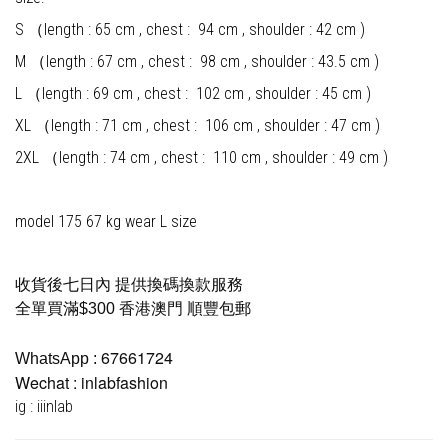
S （length : 65 cm , chest : 94 cm , shoulder : 42 cm )
M （length : 67 cm , chest : 98 cm , shoulder : 43.5 cm )
L （length : 69 cm , chest : 102 cm , shoulder : 45 cm )
XL （length : 71 cm , chest : 106 cm , shoulder : 47 cm )
2XL （length : 74 cm , chest : 110 cm , shoulder : 49 cm )
model 175 67 kg wear L size
收貨後七日內 提供換碼換款服務
全單買滿$300 香港澳門 順豐包郵
67661724
WhatsApp :
Wechat : inlabfashion
ig : iiinlab