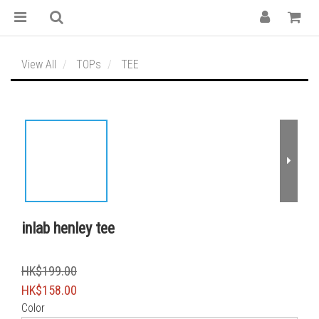
View All
TOPs
TEE
inlab henley tee
HK$199.00
HK$158.00
Color