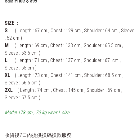
Sale Price $ 399
SIZE ：
S
( Length : 67 cm , Chest : 129 cm ,
Shoulder
: 64 cm , Sleeve
: 52 cm )
M
( Length : 69 cm , Chest : 133 cm , Shoulder : 65.5 cm
,
Sleeve : 53.5 cm
)
L
( Length : 71 cm , Chest : 137 cm , Shoulder : 67 cm
,
Sleeve : 55 cm
)
XL
( Length : 73 cm , Chest : 141 cm , Shoulder : 68.5 cm
,
Sleeve : 56.5 cm
)
2XL
( Length : 74 cm , Chest : 145 cm , Shoulder : 69 cm ,
Sleeve : 57.5 cm )
Model 178 cm , 70 kg wear L size
收貨後7日內提供換碼換款服務