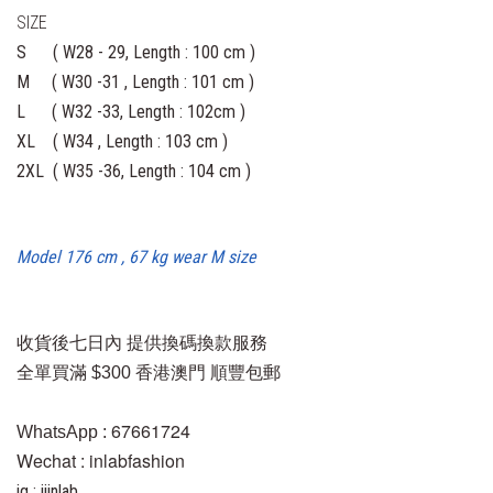
SIZE
S ( W28 - 29, Length : 100 cm )
M ( W30 -31 , Length : 101 cm )
L ( W32 -33, Length : 102cm )
XL ( W34 , Length : 103 cm )
2XL ( W35 -36, Length : 104 cm )
Model 176 cm , 67 kg wear M size
收貨後七日內 提供
換碼換款服務
全單買滿 $300 香港澳門 順豐包郵
67661724
WhatsApp :
Wechat : inlabfashion
ig : iiinlab