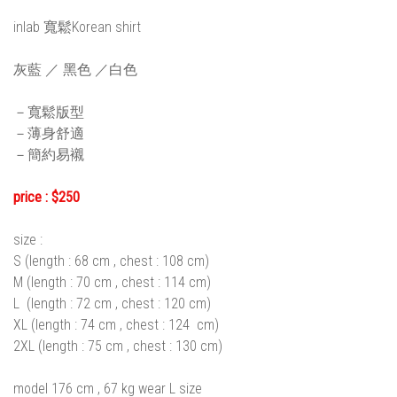
inlab 寬鬆Korean shirt
灰藍 ／ 黑色 ／白色
－寬鬆版型
－薄身舒適
－簡約易襯
price : $250
size :
S (length : 68 cm , chest : 108 cm)
M (length : 70 cm , chest : 114 cm)
L (length : 72 cm , chest : 120 cm)
XL (length : 74 cm , chest : 124 cm)
2XL (length : 75 cm , chest : 130 cm)
model 176 cm , 67 kg wear L size