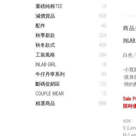
重磅純棉TEE
14
減價貨品
958
配件
40
商品
秋季新款
254
INLAB
秋冬款式
439
工裝風格
284
白色 
INLAB GIRL
18
-小寬
牛仔丹寧系列
94
-挺身
斷碼促銷區
123
-簡約
COUPLE WEAR
15
Sale P
精選商品
888
限時
size :
S (Len
M (Len