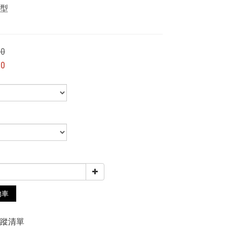
版型
料
00
00
物車
追蹤清單