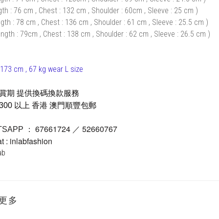
gth : 76 cm , Chest : 132 cm , Shoulder : 60cm , Sleeve : 25 cm )
gth : 78 cm , Chest : 136 cm , Shoulder : 61 cm , Sleeve : 25.5 cm )
ngth : 79cm , Chest : 138 cm , Shoulder : 62 cm , Sleeve : 26.5 cm )
173 cm , 67 kg wear L size
鑑賞期 提供換碼換款服務
300 以上
香港 澳門順豐包郵
67661724 ／ 52660767
TSAPP ：
 : inlabfashion
lab
更多