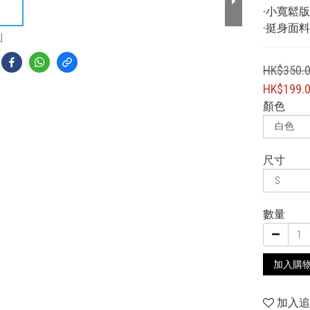
-小寬鬆
-挺身面
到
HK$350.
HK$199.
顏色
尺寸
數量
加入購
加入