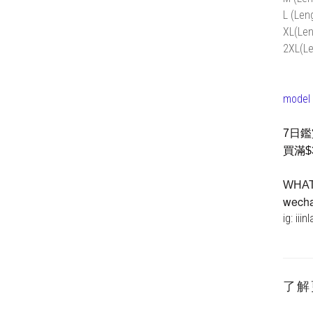
L (Len
XL(Len
2XL(Le
model 
7日
買滿$
WHA
wechat
ig: iiin
了解