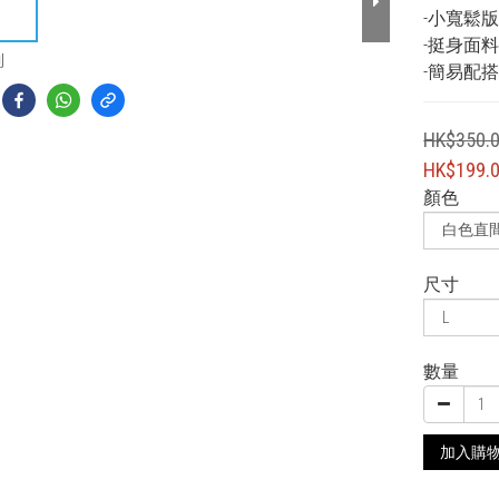
-小寬鬆
-挺身面
到
-簡易配
HK$350.
HK$199.
顏色
尺寸
數量
加入購