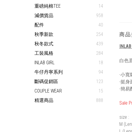
重磅純棉TEE
14
減價貨品
958
配件
40
商品
秋季新款
254
秋冬款式
439
INLAB
工裝風格
284
白色直
INLAB GIRL
18
牛仔丹寧系列
94
-小寬
斷碼促銷區
123
-挺身
-簡易
COUPLE WEAR
15
精選商品
888
Sale P
size :
M (Len
L (Len