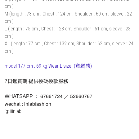
cm )
M (length : 73 cm , Chest : 124 cm, Shoulder : 60 cm, sleeve : 22
cm )
L (length : 75 cm , Chest : 128 cm, Shoulder : 61 cm, sleeve : 23
cm )
XL (length : 77 cm , Chest : 132 cm, Shoulder : 62 cm, sleeve : 24
cm )
model 177 cm , 69 kg Wear L size (寬鬆感)
7日鑑賞期 提供換碼換款服務
67661724 ／ 52660767
WHATSAPP ：
wechat : inlabfashion
ig: iiinlab